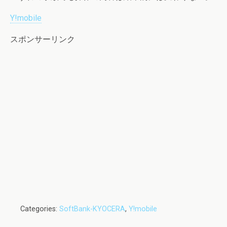
Y!mobile
スポンサーリンク
Categories:
SoftBank-KYOCERA
,
Y!mobile