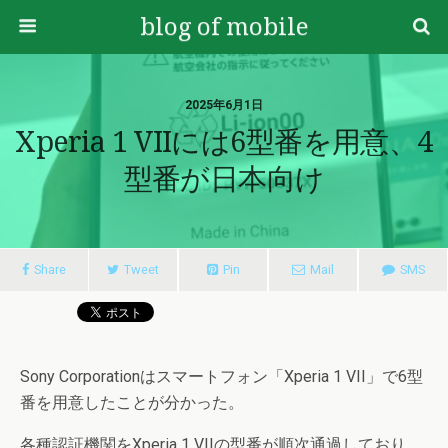
blog of mobile
2025年6月1日
Xperia 1 VIIには6型番を用意、4
型番が日本向け
Share
Tweet
Pin
Mail
SMS
Sony Corporationはスマートフォン「Xperia 1 VII」で6型
番を用意したことが分かった。
各種認証機関をXperia 1 VIIの型番が順次通過しており、