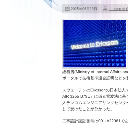
2025年06月18日
docomo-総
総務省(Ministry of Internal Aff
ポータルで技術基準適合証明などを
スウェーデンのEricssonの日本法人である
AIR 3255 B79E」に係る電波法
人テレコムエンジニアリングセンター(TEL
じて受けたことが分かった。
工事設計認証番号は001-A22081で