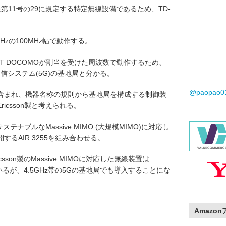
第11号の29に規定する特定無線設備であるため、TD-
Hzの100MHz幅で動作する。
T DOCOMOが割当を受けた周波数で動作するため、
通信システム(5G)の基地局と分かる。
@paopao
含まれ、機器名称の規則から基地局を構成する制御装
Ericsson製と考えられる。
ステナブルなMassive MIMO (大規模MIMO)に対応し
るAIR 3255を組み合わせる。
csson製のMassive MIMOに対応した無線装置は
いるが、4.5GHz帯の5Gの基地局でも導入することにな
Amazo