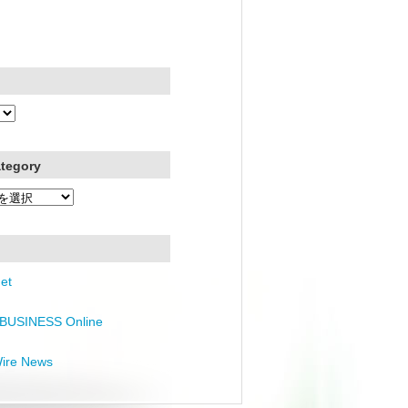
ategory
et
BUSINESS Online
Wire News