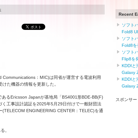
合
Recent E
ソフトバン
Fold8 
ソフトバン
Fold8
ソフトバン
Flip8
KDDI
Galaxy
airs and Communications：MIC)は同省が運営する電波利用
KDDI
受けた機器の情報を更新した。
Galaxy
Ericsson Japanが基地局「BS4001形BDE-BB(F)
スポンサー
に基づく工事設計認証を2025年5月29日付けで一般財団法
ECOM ENGINEERING CENTER：TELEC)を通
ある。