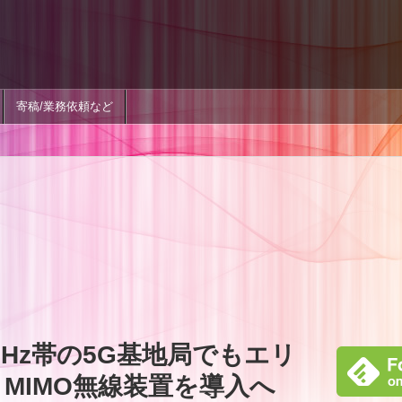
寄稿/業務依頼など
5GHz帯の5G基地局でもエリ
e MIMO無線装置を導入へ