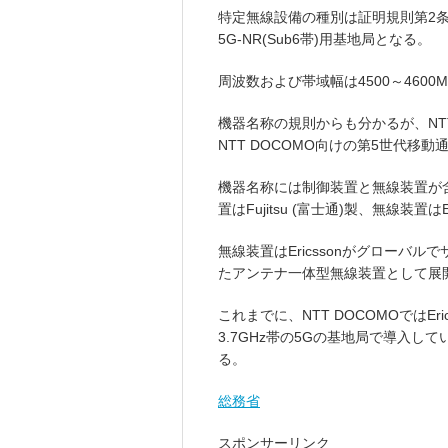
特定無線設備の種別は証明規則第2条
5G-NR(Sub6帯)用基地局となる。
周波数および帯域幅は4500～4600M
機器名称の規則からも分かるが、NT
NTT DOCOMO向けの第5世代移動
機器名称には制御装置と無線装置が
置はFujitsu (富士通)製、無線装置は
無線装置はEricssonがグローバルでサ
たアンテナ一体型無線装置として展開す
これまでに、NTT DOCOMOではEri
3.7GHz帯の5Gの基地局で導入して
る。
総務省
スポンサーリンク