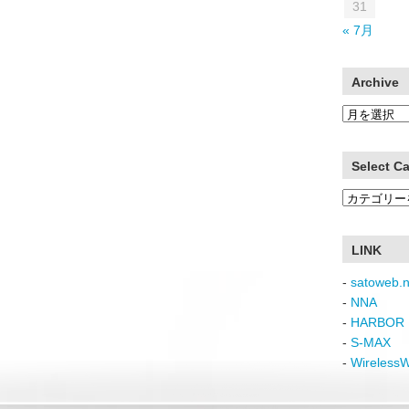
31
« 7月
Archive
Archive
Select C
Select
Category
LINK
-
satoweb.n
-
NNA
-
HARBOR 
-
S-MAX
-
Wireless