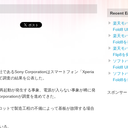
Recent E
楽天モバイ
Fold8 
楽天モバイ
Fold8
楽天モバイ
Flip8
ソフトバン
Fold8 
子会社であるSony Corporationはスマートフォン「Xperia
ソフトバン
して調査の結果を公表した。
Fold8
る事象、再起動が発生する事象、電源が入らない事象が稀に発
スポンサー
rporationが調査を進めてきた。
ロットで製造工程の不備によって基板が故障する場合
ている。