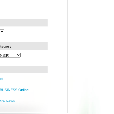
ategory
et
BUSINESS Online
Wire News