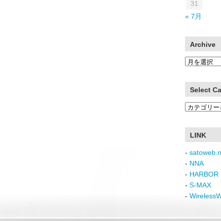
31
« 7月
Archive
Archive
Select C
Select
Category
LINK
-
satoweb.n
-
NNA
-
HARBOR 
-
S-MAX
-
Wireless