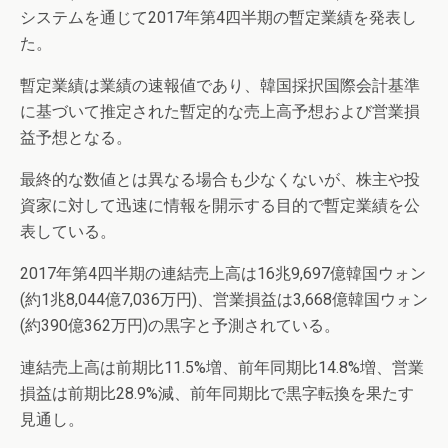
システムを通じて2017年第4四半期の暫定業績を発表し
た。
暫定業績は業績の速報値であり、韓国採択国際会計基準
に基づいて推定された暫定的な売上高予想および営業損
益予想となる。
最終的な数値とは異なる場合も少なくないが、株主や投
資家に対して迅速に情報を開示する目的で暫定業績を公
表している。
2017年第4四半期の連結売上高は16兆9,697億韓国ウォン
(約1兆8,044億7,036万円)、営業損益は3,668億韓国ウォン
(約390億362万円)の黒字と予測されている。
連結売上高は前期比11.5%増、前年同期比14.8%増、営業
損益は前期比28.9%減、前年同期比で黒字転換を果たす
見通し。