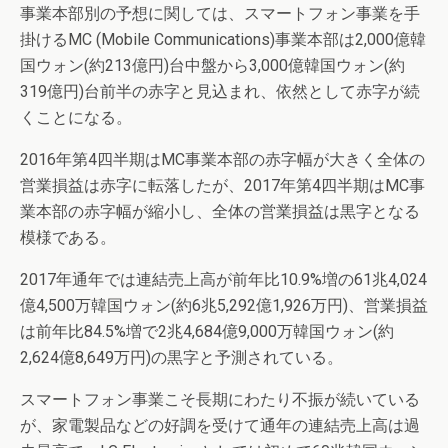
事業本部別の予想に関しては、スマートフォン事業を手
掛けるMC (Mobile Communications)事業本部は2,000億韓
国ウォン(約213億円)台中盤から3,000億韓国ウォン(約
319億円)台前半の赤字と見込まれ、依然として赤字が続
くことになる。
2016年第4四半期はMC事業本部の赤字幅が大きく全体の
営業損益は赤字に転落したが、2017年第4四半期はMC事
業本部の赤字幅が縮小し、全体の営業損益は黒字となる
模様である。
2017年通年では連結売上高が前年比10.9%増の61兆4,024
億4,500万韓国ウォン(約6兆5,292億1,926万円)、営業損益
は前年比84.5%増で2兆4,684億9,000万韓国ウォン(約
2,624億8,649万円)の黒字と予測されている。
スマートフォン事業こそ長期にわたり不振が続いている
が、家電製品などの好調を受けて通年の連結売上高は過