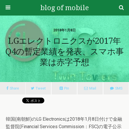
blog of mobile
2018年1月8日
LGエレクトロニクスが2017年
Q4の暫定業績を発表、スマホ事
業は赤字予想
Share
Tweet
Pin
Mail
SMS
韓国(南朝鮮)のLG Electronicsは2018年1月8日付けで金融
監督院(Financial Services Commission：FSC)の電子公示