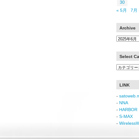
30
« 5月
7月 
Archive
Archive
Select C
Select
Category
LINK
-
satoweb.n
-
NNA
-
HARBOR 
-
S-MAX
-
Wireless