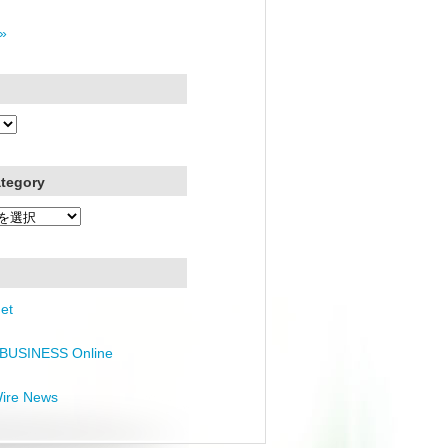
»
ategory
et
BUSINESS Online
Wire News