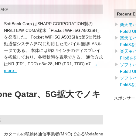
HARP
Recent E
SoftBank Corp.はSHARP CORPORATION製の
楽天モバイ
NR/LTE/W-CDMA端末「Pocket WiFi 5G A503SH」
Fold8 
を発表した。 Pocket WiFi 5G A503SHは第5世代移
楽天モバイ
動通信システム(5G)に対応したモバイル無線LANル
Fold8
ータである。 本体には約2.4インチのディスプレイ
楽天モバイ
を搭載しており、各種状態を表示できる。 通信方式
Flip8
はNR (FR1, FDD) n3/n28, NR (FR1, TDD) n7 ...
-
ソフトバン
more -
Fold8 
ソフトバン
Fold8
ne Qatar、5G拡大でノキ
スポンサー
話
カタールの移動体通信事業者(MNO)であるVodafone