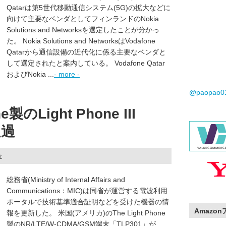
Qatarは第5世代移動通信システム(5G)の拡大などに
向けて主要なベンダとしてフィンランドのNokia
Solutions and Networksを選定したことが分かっ
た。 Nokia Solutions and NetworksはVodafone
Qatarから通信設備の近代化に係る主要なベンダと
して選定されたと案内している。 Vodafone Qatar
およびNokia ...
- more -
@paopao
e製のLight Phone III
通過
合
総務省(Ministry of Internal Affairs and
Communications：MIC)は同省が運営する電波利用
ポータルで技術基準適合証明などを受けた機器の情
Amazo
報を更新した。 米国(アメリカ)のThe Light Phone
製のNR/LTE/W-CDMA/GSM端末「TLP301」が