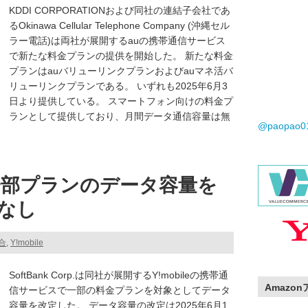
KDDI CORPORATIONおよび同社の連結子会社であ
るOkinawa Cellular Telephone Company (沖縄セル
ラー電話)は両社が展開するauの携帯通信サービス
で新たな料金プランの提供を開始した。 新たな料金
プランはauバリューリンクプランおよびauマネ活バ
リューリンクプランである。 いずれも2025年6月3
日より提供している。 スマートフォン向けの料金プ
ランとして提供しており、月間データ通信容量は無
@paopao
部プランのデータ容量を
なし
総合
,
Y!mobile
SoftBank Corp.は同社が展開するY!mobileの携帯通
Amazo
信サービスで一部の料金プランを対象としてデータ
容量を改定した。 データ容量の改定は2025年6月1