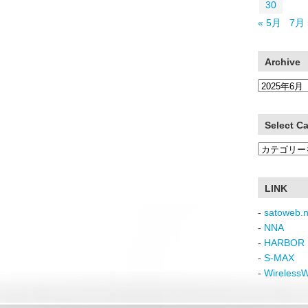
30
« 5月
7月 
Archive
Archive
Select C
Select
Category
LINK
-
satoweb.n
-
NNA
-
HARBOR 
-
S-MAX
-
Wireless