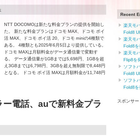
合
Recent E
NTT DOCOMOは新たな料金プランの提供を開始し
楽天モバイ
た。 新たな料金プランはドコモ MAX、ドコモ ポイ
Fold8 
活 MAX、ドコモ ポイ活 20、ドコモ miniの4種類で
楽天モバイ
ある。 4種類とも2025年6月5日より提供している。
Fold8
ドコモ MAXは月額料金がデータ通信量で変動す
楽天モバイ
る。 データ通信量が1GBまでは5,698円、1GBを超
Flip8
え3GBまでは6,798円、3GBを超え無制限で8,448円
ソフトバン
となる。 ドコモ ポイ活 MAXは月額料金が11,748円
Fold8 
ソフトバン
Fold8
スポンサー
ラー電話、auで新料金プラ