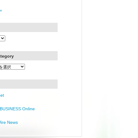
»
ategory
et
BUSINESS Online
Wire News