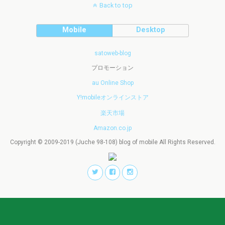
Back to top
Mobile
Desktop
satoweb-blog
プロモーション
au Online Shop
Y!mobileオンラインストア
楽天市場
Amazon.co.jp
Copyright © 2009-2019 (Juche 98-108) blog of mobile All Rights Reserved.