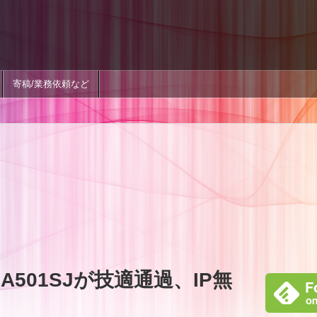
寄稿/業務依頼など
501SJが技適通過、IP無