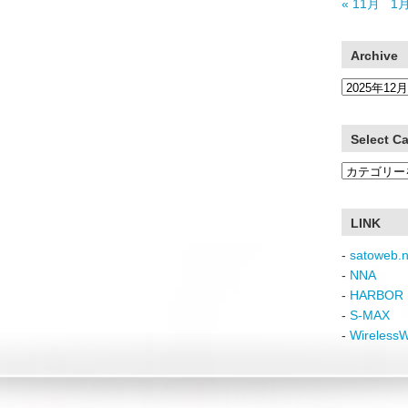
« 11月
1月
Archive
Archive
Select C
Select
Category
LINK
-
satoweb.n
-
NNA
-
HARBOR 
-
S-MAX
-
Wireless