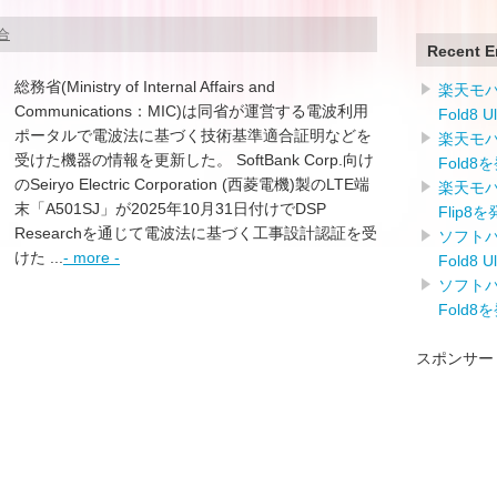
総合
Recent E
総務省(Ministry of Internal Affairs and
楽天モバイ
Communications：MIC)は同省が運営する電波利用
Fold8 
ポータルで電波法に基づく技術基準適合証明などを
楽天モバイ
受けた機器の情報を更新した。 SoftBank Corp.向け
Fold8
のSeiryo Electric Corporation (西菱電機)製のLTE端
楽天モバイ
末「A501SJ」が2025年10月31日付けでDSP
Flip8
Researchを通じて電波法に基づく工事設計認証を受
ソフトバン
けた ...
- more -
Fold8 
ソフトバン
Fold8
スポンサー