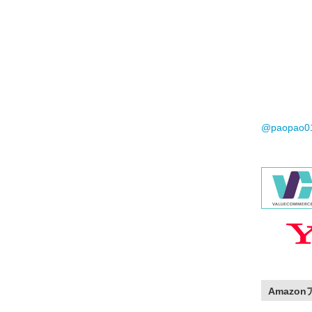
@paopao
Amazo