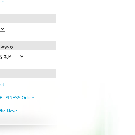
 »
ategory
et
BUSINESS Online
Wire News