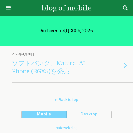
blog of mobile
Archives › 4月 30th, 2026
2026年4月30日
ソフトバンク、Natural AI
Phone (BGX5)を発売
Back to top
Mobile
Desktop
satoweb-blog