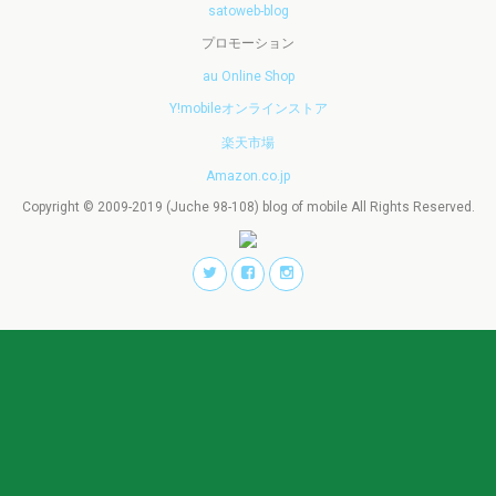
satoweb-blog
プロモーション
au Online Shop
Y!mobileオンラインストア
楽天市場
Amazon.co.jp
Copyright © 2009-2019 (Juche 98-108) blog of mobile All Rights Reserved.