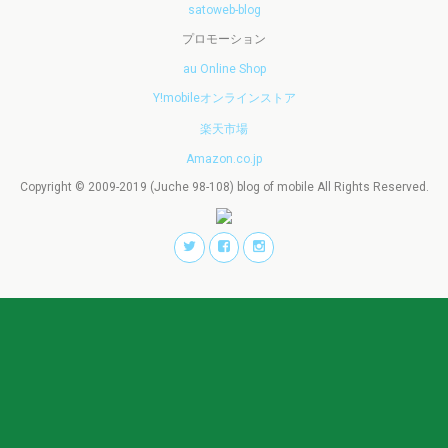
satoweb-blog
プロモーション
au Online Shop
Y!mobileオンラインストア
楽天市場
Amazon.co.jp
Copyright © 2009-2019 (Juche 98-108) blog of mobile All Rights Reserved.