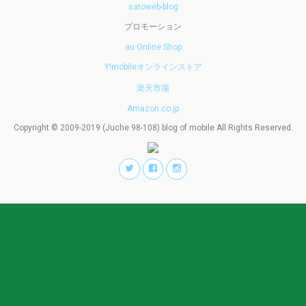
satoweb-blog
プロモーション
au Online Shop
Y!mobileオンラインストア
楽天市場
Amazon.co.jp
Copyright © 2009-2019 (Juche 98-108) blog of mobile All Rights Reserved.