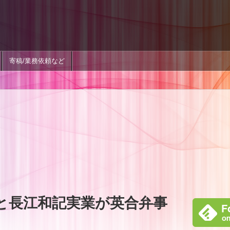
寄稿/業務依頼など
roupと長江和記実業が英合弁事