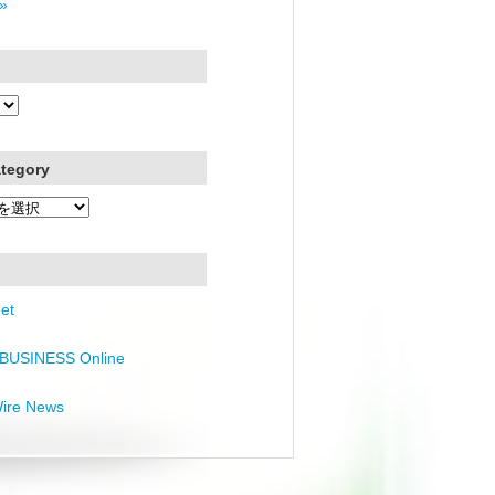
»
ategory
et
BUSINESS Online
Wire News