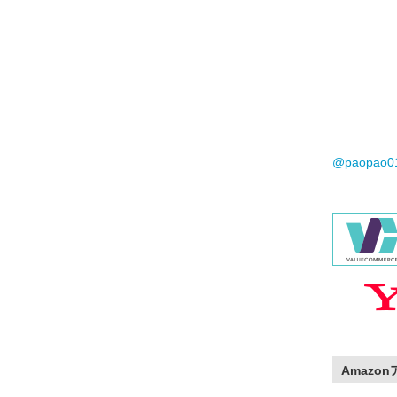
@paopao
Amazo