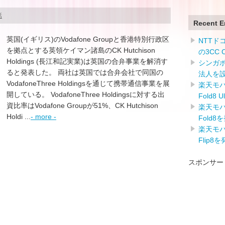
話
Recent E
英国(イギリス)のVodafone Groupと香港特別行政区
NTTドコ
を拠点とする英領ケイマン諸島のCK Hutchison
の3CC
Holdings (長江和記実業)は英国の合弁事業を解消す
シンガ
ると発表した。 両社は英国では合弁会社で同国の
法人を
VodafoneThree Holdingsを通じて携帯通信事業を展
楽天モバイ
開している。 VodafoneThree Holdingsに対する出
Fold8 
資比率はVodafone Groupが51%、CK Hutchison
楽天モバイ
Holdi ...
- more -
Fold8
楽天モバイ
Flip8
スポンサー