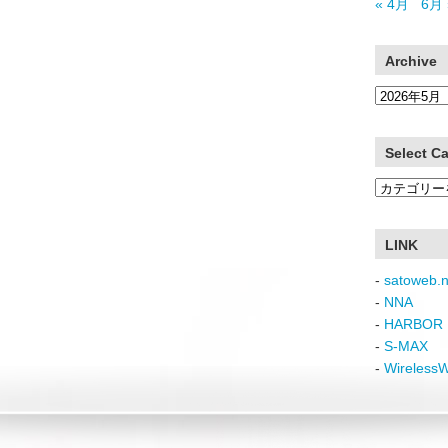
« 4月
6月 
Archive
Archive
Select C
Select
Category
LINK
-
satoweb.n
-
NNA
-
HARBOR 
-
S-MAX
-
Wireless