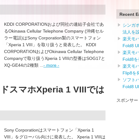
Recent E
KDDI CORPORATIONおよび同社の連結子会社であ
シンガ
るOkinawa Cellular Telephone Company (沖縄セル
法人を
ラー電話)はSony Corporation製のスマートフォン
楽天モバイ
「Xperia 1 VIII」を取り扱うと発表した。 KDDI
Fold8 
CORPORATIONおよびOkinawa Cellular Telephone
楽天モバイ
Companyで取り扱うXperia 1 VIIIの型番はSOG17と
Fold8
XQ-GE44の2種類 ...
- more -
楽天モバイ
Flip8
ソフトバン
Fold8 
マホXperia 1 VIIIでは
スポンサー
Sony Corporationはスマートフォン「Xperia 1
VIII」をグローバル向けに発表した。 Xperia 1 VIIIは