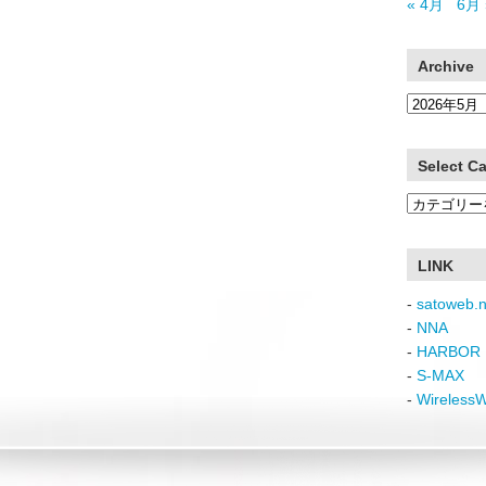
« 4月
6月 
Archive
Archive
Select C
Select
Category
LINK
-
satoweb.n
-
NNA
-
HARBOR 
-
S-MAX
-
Wireless