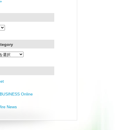
»
ategory
et
BUSINESS Online
Wire News