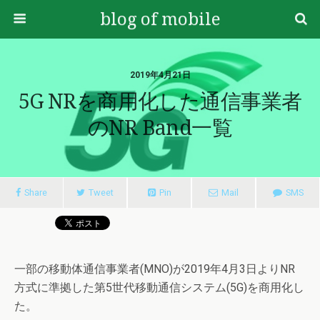
blog of mobile
2019年4月21日
5G NRを商用化した通信事業者
のNR Band一覧
Share
Tweet
Pin
Mail
SMS
一部の移動体通信事業者(MNO)が2019年4月3日よりNR
方式に準拠した第5世代移動通信システム(5G)を商用化し
た。