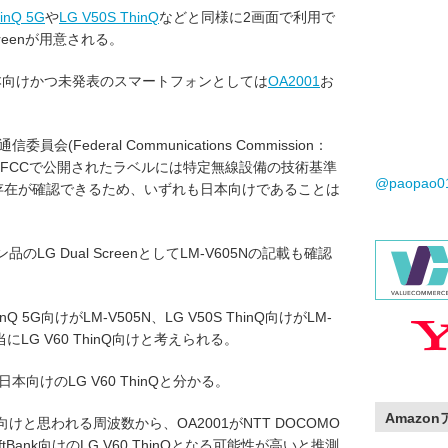
inQ 5G
や
LG V50S ThinQ
などと同様に2画面で利用で
creenが用意される。
s製で日本向けかつ未発表のスマートフォンとしては
OA2001
お
。
会(Federal Communications Commission：
、FCCで公開されたラベルには特定無線設備の技術基準
@paopao
の存在が確認できるため、いずれも日本向けであることは
LG Dual ScreenとしてLM-V605Nの記載も確認
hinQ 5G向けがLM-V505N、LG V50S ThinQ向けがLM-
当にLG V60 ThinQ向けと考えられる。
日本向けのLG V60 ThinQと分かる。
Amazo
けと思われる周波数から、OA2001がNTT DOCOMO
SoftBank向けのLG V60 ThinQとなる可能性が高いと推測