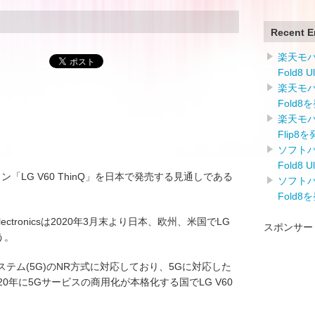
Recent E
楽天モバイ
Fold8 
楽天モバイ
Fold8
楽天モバイ
Flip8
ソフトバン
Fold8 
トフォン「LG V60 ThinQ」を日本で発売する見通しである
ソフトバン
Fold8
ctronicsは2020年3月末より日本、欧州、米国でLG
スポンサー
う。
信システム(5G)のNR方式に対応しており、5Gに対応した
0年に5Gサービスの商用化が本格化する国でLG V60
。