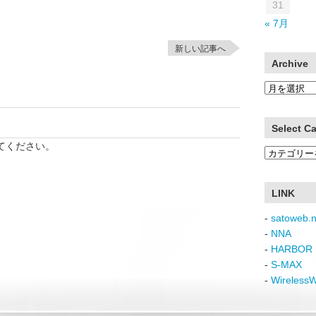
31
« 7月
新しい記事へ
Archive
Archive
Select C
てください。
Select
Category
LINK
-
satoweb.n
-
NNA
-
HARBOR 
-
S-MAX
-
Wireless