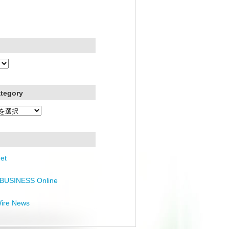
ategory
et
BUSINESS Online
Wire News