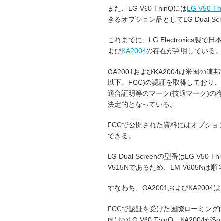
また、LG V60 ThinQには
LG V50 Th
きるオプション品としてLG Dual S
これまでに、LG Electronic
よび
KA2004
の存在が判明している
OA2001およびKA2004は米国の連邦通信委員
以下、FCC)の認証を取得しており
適合証明等のマーク(技適マーク)
決定的となっている。
FCCで公開された資料にはオプション品の
できる。
LG Dual Screenの型番はLG V50 T
V515Nであるため、LM-V605Nは順
すなわち、OA2001およびKA2004は
FCCで認証を受けた国際ローミング向
向けのLG V60 ThinQ、KA2004が