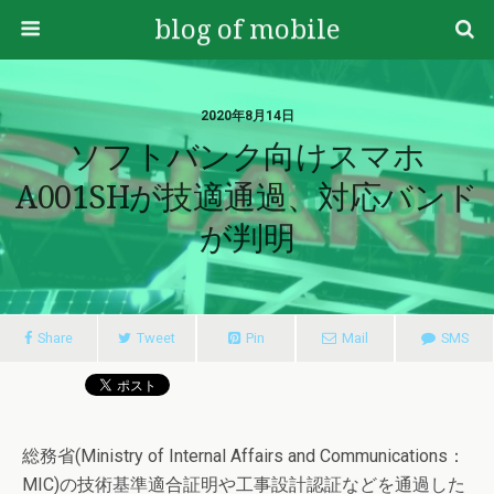
blog of mobile
2020年8月14日
ソフトバンク向けスマホ
A001SHが技適通過、対応バンド
が判明
Share
Tweet
Pin
Mail
SMS
総務省(Ministry of Internal Affairs and Communications：
MIC)の技術基準適合証明や工事設計認証などを通過した