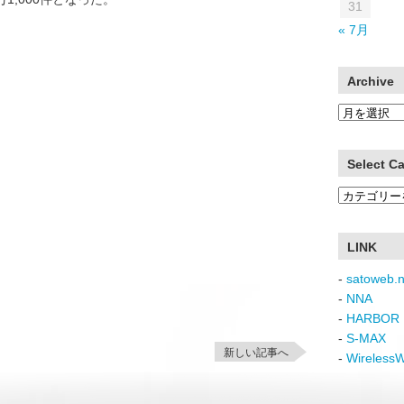
31
« 7月
Archive
Archive
Select C
Select
Category
LINK
-
satoweb.n
-
NNA
-
HARBOR 
-
S-MAX
新しい記事へ
-
Wireless