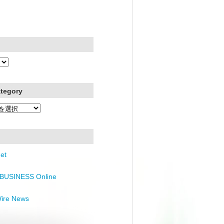
ategory
et
BUSINESS Online
Wire News