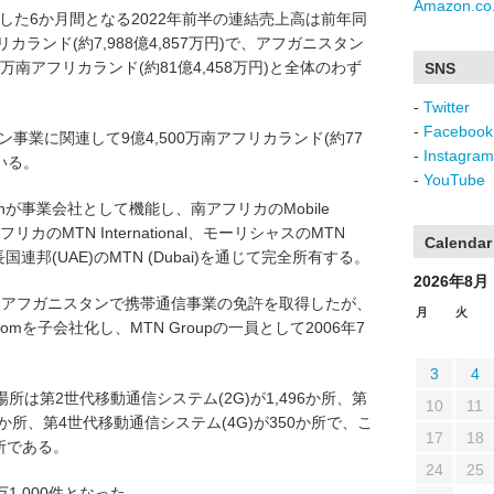
Amazon.co.
に終了した6か月間となる2022年前半の連結売上高は前年同
フリカランド(約7,988億4,857万円)で、アフガニスタン
0万南アフリカランド(約81億4,458万円)と全体のわず
SNS
-
Twitter
-
Facebook
ン事業に関連して9億4,500万南アフリカランド(約77
-
Instagram
いる。
-
YouTube
stanが事業会社として機能し、南アフリカのMobile
s、南アフリカのMTN International、モーリシャスのMTN
Calendar
、アラブ首長国連邦(UAE)のMTN (Dubai)を通じて完全所有する。
2026年8月
年9月にアフガニスタンで携帯通信事業の免許を取得したが、
月
火
estcomを子会社化し、MTN Groupの一員として2006年7
3
4
場所は第2世代移動通信システム(2G)が1,496か所、第
10
11
38か所、第4世代移動通信システム(4G)が350か所で、こ
17
18
所である。
24
25
万1,000件となった。