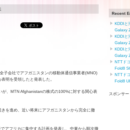
話
Recent E
KDDI
Galaxy
KDDI
Galaxy
KDDI
Galaxy
NTTドコ
Fold8
の完全子会社でアフガニスタンの移動体通信事業者(MNO)
NTTドコ
いて関心表明を受領したと発表した。
Fold8 
MTN Afghanistanの株式の100%に対する関心表
スポンサー
向けて手続きを進め、近い将来にアフガニスタンから完全に撤
業績発表でアフリカに集中する計画を発表し、中東から順次撤