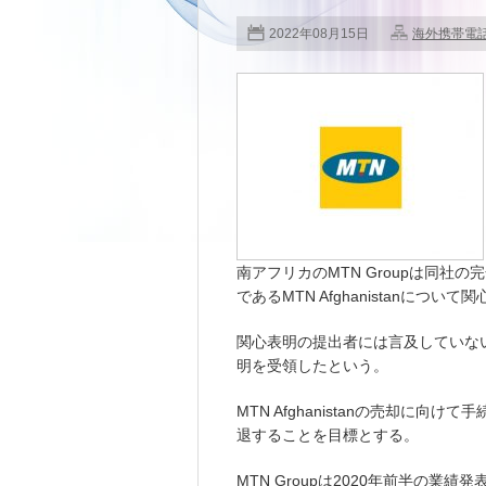
2022年08月15日
海外携帯電
南アフリカのMTN Groupは同社
であるMTN Afghanistanにつ
関心表明の提出者には言及していないが、
明を受領したという。
MTN Afghanistanの売却に
退することを目標とする。
MTN Groupは2020年前半の