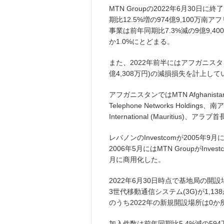
MTN Groupの2022年6月30日
期比12.5%増の974億9,100万南ア
事業は前年同期比7.3%減の9億9,40
か1.0%にとどまる。
また、2022年前半にはアフガニスタ
億4,308万円)の減損損失を計上して
アフガニスタンではMTN Afghani
Telephone Networks Holding
International (Mauritius)
レバノンのInvestcomが2005
2006年5月にはMTN GroupがInv
月に商用化した。
2022年6月30日時点で基地局の開設
3世代移動通信システム(3G)が1,1
のうち2022年の新規開設場所は0か
加入件数は前年同期比5.4%減の594