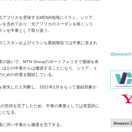
北アフリカを意味するMENA地域にイラン、シリア、
ンを含めており、北アフリカのスーダンを除くシリ
ランを中東として取り扱う。
ガニスタンおよびイランも業績報告では中東に含まれ
@paopao
の扱いで、MTN Groupのポートフォリオで価値を有
、ほかの中東からは撤退することになり、シリア、イ
のための作業を開始している。
喪失したと判断し、2021年2月をもって連結対象か
。
に事業の売却を完了したため、中東の事業としては実質的に
とになる。
Amazo
退に伴い中東から撤退を完了する。