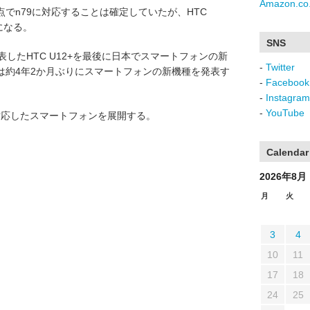
Amazon.co.
でn79に対応することは確定していたが、HTC
になる。
SNS
日に発表したHTC U12+を最後に日本でスマートフォンの新
-
Twitter
は約4年2か月ぶりにスマートフォンの新機種を発表す
-
Facebook
-
Instagram
-
YouTube
Gに対応したスマートフォンを展開する。
Calendar
2026年8月
月
火
3
4
10
11
17
18
24
25