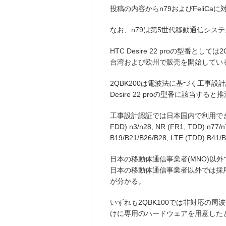
投稿の内容からn79およびFeliC
なお、n79は第5世代移動通信システ
HTC Desire 22 proの型番として
台湾および欧州で販売を開始してい
2QBK200は電波法に基づく工事
Desire 22 proの型番に該当する
工事設計認証では日本国内で利用でき
FDD) n3/n28, NR (FR1, TDD) n77/n
B19/B21/B26/B28, LTE (TDD) B4
日本の移動体通信事業者(MNO)以外では
日本の移動体通信事業者以外では採用の実績
が分かる。
いずれも2QBK100では非対応の周波数と
けに専用のハードウェアを用意した