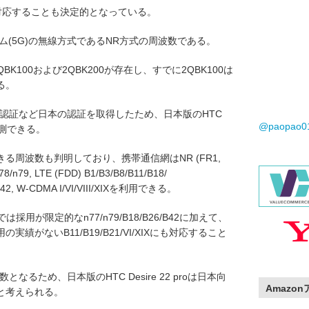
aに対応することも決定的となっている。
ム(5G)の無線方式であるNR方式の周波数である。
は2QBK100および2QBK200が存在し、すでに2QBK100は
る。
設計認証など日本の認証を取得したため、日本版のHTC
@paopao
と推測できる。
る周波数も判明しており、携帯通信網はNR (FR1,
78/n79, LTE (FDD) B1/B3/B8/B11/B18/
1/B42, W-CDMA I/VI/VIII/XIXを利用できる。
採用が限定的なn77/n79/B18/B26/B42に加えて、
がないB11/B19/B21/VI/XIXにも対応すること
なるため、日本版のHTC Desire 22 proは日本向
Amazo
と考えられる。