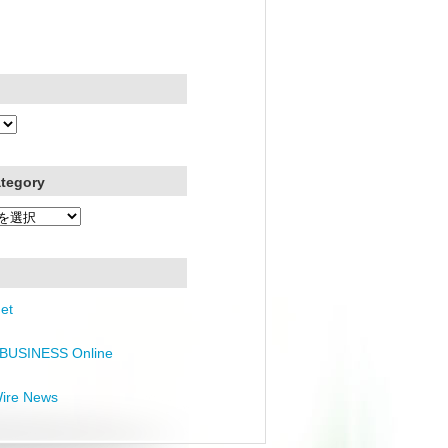
ategory
et
BUSINESS Online
Wire News