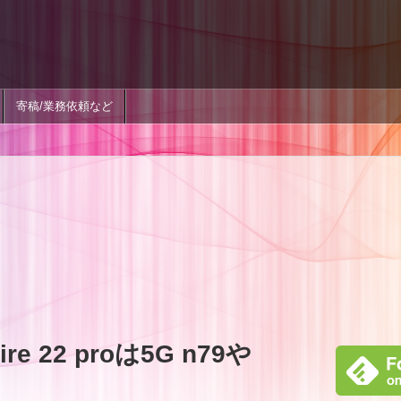
寄稿/業務依頼など
e 22 proは5G n79や