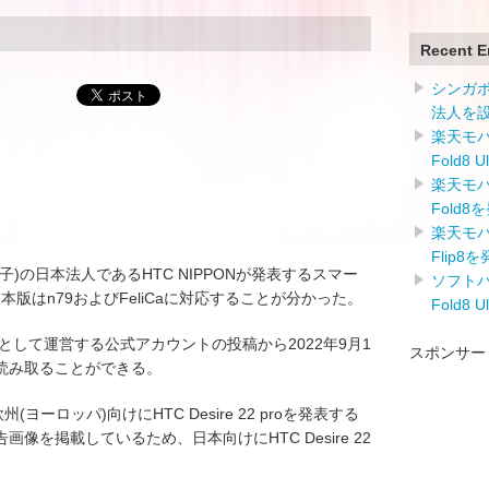
Recent E
シンガ
法人を
楽天モバイ
Fold8 
楽天モバイ
Fold8
楽天モバイ
Flip8
達国際電子)の日本法人であるHTC NIPPONが発表するスマー
ソフトバン
o」の日本版はn79およびFeliCaに対応することが分かった。
Fold8 
 Japanとして運営する公式アカウントの投稿から2022年9月1
スポンサー
読み取ることができる。
ヨーロッパ)向けにHTC Desire 22 proを発表する
像を掲載しているため、日本向けにHTC Desire 22