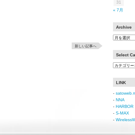
31
« 7月
Archive
Archive
新しい記事へ
Select C
Select
Category
LINK
-
satoweb.n
-
NNA
-
HARBOR 
-
S-MAX
-
Wireless