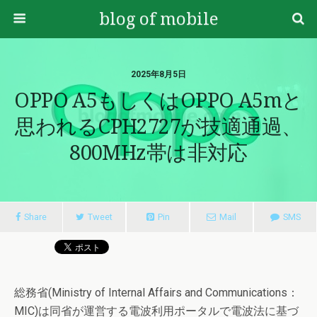
blog of mobile
2025年8月5日
OPPO A5もしくはOPPO A5mと
思われるCPH2727が技適通過、
800MHz帯は非対応
Share
Tweet
Pin
Mail
SMS
総務省(Ministry of Internal Affairs and Communications：
MIC)は同省が運営する電波利用ポータルで電波法に基づ