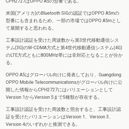
CPH2727はOPPO A5の型番である。
米国(アメリカ)のBluetooth SIGの認証ではOPPO A5mの
型番にも含まれるため、一部の市場ではOPPO A5mとし
て展開すると思われる。
工事設計認証を受けた周波数から第3世代移動通信シス
テム(3G)のW-CDMA方式と第4世代移動通信システム(4G)
のLTE方式ともに800MHz帯には非対応となることが分か
る。
OPPO A5はグローバル向けに発表しており、Guangdong
OPPO Mobile Telecommunicationsがグローバル向けに公
開した情報からCPH2727にはバリエーションとして
Version 1からVersion 5まで5種類が存在する。
工事設計認証を受けた周波数と照合すると、工事設計認
証を受けたバリエーションはVersion 1、Version 3、
Version 4のいずれかと推測できる。