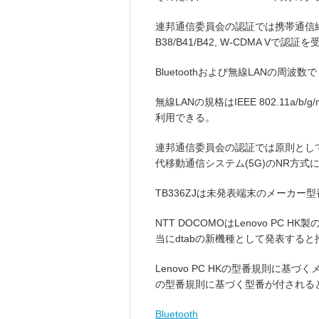
連邦通信委員会の認証では携帯通信網はNR (FR1
B38/B41/B42, W-CDMA Vで認
Bluetoothおよび無線LANの周波
無線LANの規格はIEEE 802.11a/b
利用できる。
連邦通信委員会の認証では原則とし
代移動通信システム(5G)のNR方
TB336ZJは未発表端末のメーカー
NTT DOCOMOはLenovo PC
当にdtabの新機種として発表する
Lenovo PC HKの型番規則に基
の型番規則に基づく型番が付される
Bluetooth