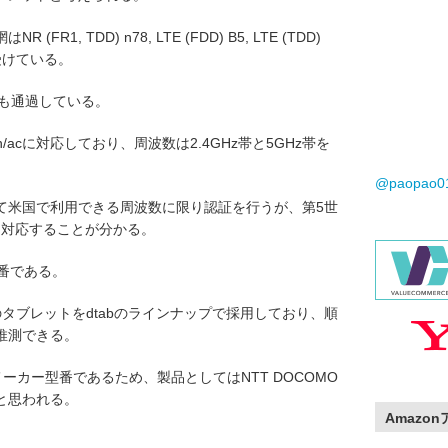
, TDD) n78, LTE (FDD) B5, LTE (TDD)
証を受けている。
数でも通過している。
/g/n/acに対応しており、周波数は2.4GHz帯と5GHz帯を
@paopao
て米国で利用できる周波数に限り認証を行うが、第5世
式に対応することが分かる。
型番である。
 HK製のタブレットをdtabのラインナップで採用しており、順
と推測できる。
づくメーカー型番であるため、製品としてはNTT DOCOMO
と思われる。
Amazo