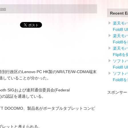
novo
Recent E
楽天モバイ
Fold8 
楽天モバイ
Fold8
楽天モバイ
Flip8
ソフトバン
Fold8 
行政区のLenovo PC HK製のNR/LTE/W-CDMA端末
ソフトバン
通過していることが分かった。
Fold8
th SIGおよび連邦通信委員会(Federal
スポンサー
n：FCC)の認証を通過している。
名がNTT DOCOMO、製品名がポータブルタブレットコンピ
タブレットと考えられる。