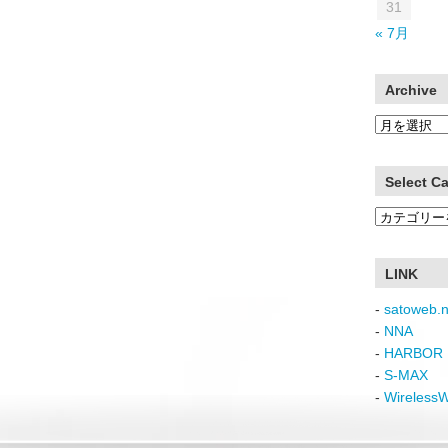
31
« 7月
Archive
Archive
Select C
Select
Category
LINK
-
satoweb.n
-
NNA
-
HARBOR 
-
S-MAX
-
Wireless