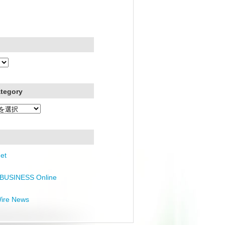
ategory
et
BUSINESS Online
Wire News