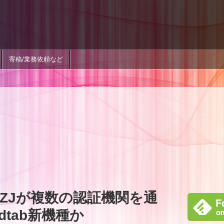
寄稿/業務依頼など
6ZJが複数の認証機関を通
dtab新機種か