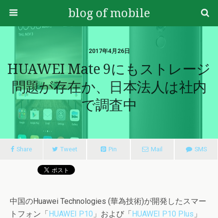
blog of mobile
2017年4月26日
HUAWEI Mate 9にもストレージ
問題が存在か、日本法人は社内
で調査中
Share
Tweet
Pin
Mail
SMS
中国のHuawei Technologies (華為技術)が開発したスマー
トフォン「
HUAWEI P10
」および「
HUAWEI P10 Plus
」