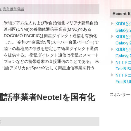
合
,
海外携帯電話
Recent E
米領グアム法人および米自治領北マリアナ諸島自治
KDDI
連邦区(CNMI)の移動体通信事業者(MNO)である
Galaxy
DOCOMO PACIFICは衛星ダイレクト通信を有効化
KDDI
した。 令和8年台風第9号(スーパー台風バービー)で
Galaxy
陸上の基地局の停波を想定して衛星ダイレクト通信
KDDI
を提供する。 衛星ダイレクト通信は衛星とスマート
Galaxy
フォンなどの携帯端末の直接通信のことである。 米
NTTドコ
国(アメリカ)のSpaceXとして衛星通信事業を行う
Fold8
NTTドコ
Fold8 
スポンサー
話事業者Neotelを国有化
話