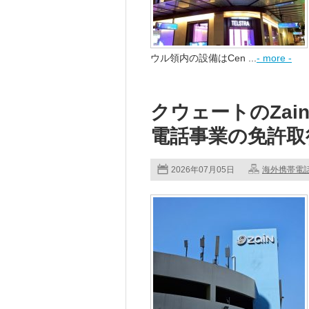
ウル領内の設備はCen ...
- more -
クウェートのZa
電話事業の免許取
2026年07月05日
海外携帯電