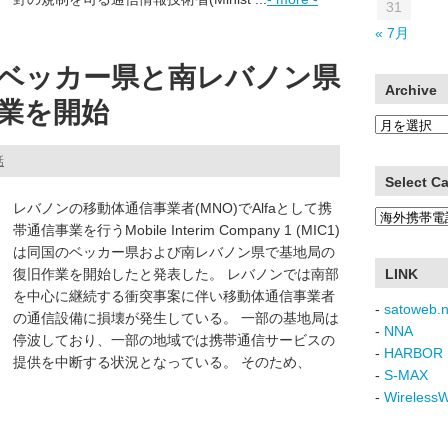
31
« 7月
a、ベッカー県と南レバノン県
Archive
業を開始
Archive
話
Select C
レバノンの移動体通信事業者(MNO)でAlfaとして携
Select
帯通信事業を行うMobile Interim Company 1 (MIC1)
Category
は同国のベッカー県および南レバノン県で基地局の
復旧作業を開始したと発表した。 レバノンでは南部
LINK
を中心に継続する衝突事案に伴い移動体通信事業者
-
satoweb.n
の通信設備に損壊が発生している。 一部の基地局は
-
NNA
停波しており、一部の地域では携帯通信サービスの
-
HARBOR 
提供を中断する状況となっている。 そのため、
-
S-MAX
-
Wireless