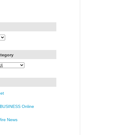
ategory
et
BUSINESS Online
Wire News