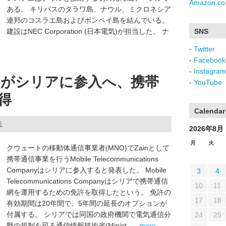
Amazon.co.
ある。 キリバスのタラワ島、ナウル、ミクロネシア
連邦のコスラエ島およびポンペイ島を結んでいる。
建設はNEC Corporation (日本電気)が担当した。 ナ
SNS
-
Twitter
-
Facebook
-
Instagram
inがシリアに参入へ、携帯
-
YouTube
得
Calendar
話
2026年8月
月
火
クウェートの移動体通信事業者(MNO)でZainとして
携帯通信事業を行うMobile Telecommunications
Companyはシリアに参入すると発表した。 Mobile
3
4
Telecommunications Companyはシリアで携帯通信
10
11
網を運用するための免許を取得したという。 免許の
17
18
有効期間は20年間で、5年間の延長のオプションが
付属する。 シリアでは同国の政府機関で電気通信分
24
25
野の規制を司る通信情報技術省(Minist ...
- more -