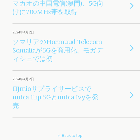
マカオの中国電信(澳門)、5G向
けに700MHz帯を取得
2024年4月2日
ソマリアのHormuud Telecom
Somaliaが5Gを商用化、モガデ
ィシュでは初
2024年4月2日
IIJmioサプライサービスで
nubia Flip 5Gとnubia Ivyを発
売
Back to top