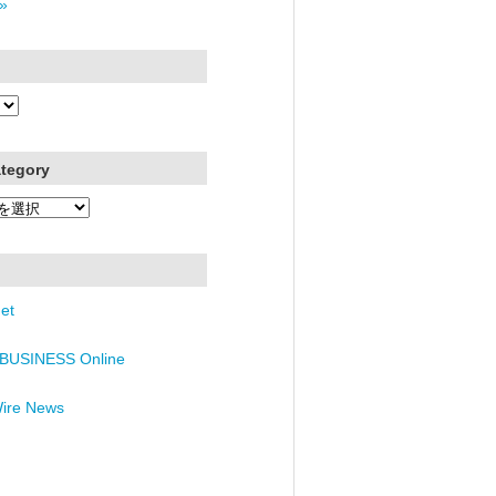
»
ategory
et
BUSINESS Online
Wire News