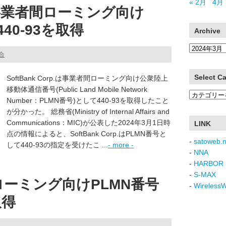
« 2月
4月 
業者間ローミング向け
40-93を取得
Archive
Archive
総合
Select C
SoftBank Corp.は事業者間ローミング向け公衆陸上
移動体通信番号(Public Land Mobile Network
Select
Number：PLMN番号)として440-93を取得したこと
Category
が分かった。 総務省(Ministry of Internal Affairs and
Communications：MIC)が公表した2024年3月1日時
LINK
点の情報によると、SoftBank Corp.はPLMN番号と
-
satoweb.n
して440-93の指定を受けたこ ...
- more -
-
NNA
-
HARBOR 
-
S-MAX
ローミング向けPLMN番号
-
Wireless
取得