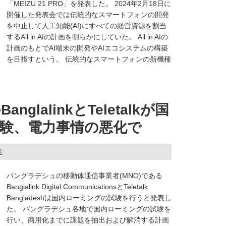
「MEIZU 21 PRO」を発表した。 2024年2月18日に
開催した発表会では伝統的なスマートフォンの開発
を中止して人工知能(AI)にすべての経営資源を割当
するAll in AIの計画を明らかにしていた。 All in AIの
計画のもとでAI端末の開発やAIエコシステムの構築
を目指すという。 伝統的なスマートフォンの新機種
glalinkとTeletalkが国
験、電力事情の悪化で
話
バングラデシュの移動体通信事業者(MNO)である
Banglalink Digital CommunicationsとTeletalk
Bangladeshは国内ローミングの試験を行うと発表し
た。 バングラデシュ各地で国内ローミングの試験を
行い、商用化までに課題を抽出および解消する計画