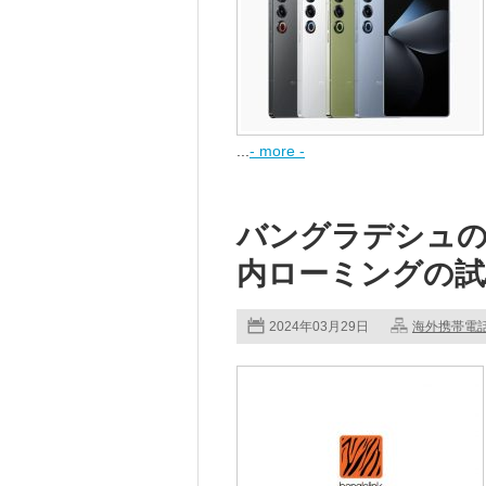
...
- more -
バングラデシュのBan
内ローミングの試
2024年03月29日
海外携帯電