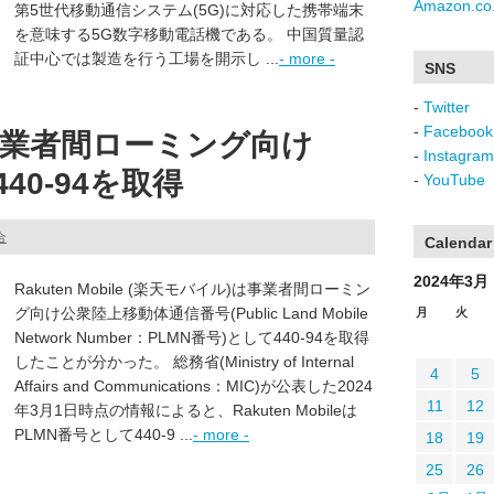
Amazon.co.
第5世代移動通信システム(5G)に対応した携帯端末
を意味する5G数字移動電話機である。 中国質量認
証中心では製造を行う工場を開示し ...
- more -
SNS
-
Twitter
-
Facebook
業者間ローミング向け
-
Instagram
40-94を取得
-
YouTube
合
Calendar
2024年3月
Rakuten Mobile (楽天モバイル)は事業者間ローミン
グ向け公衆陸上移動体通信番号(Public Land Mobile
月
火
Network Number：PLMN番号)として440-94を取得
したことが分かった。 総務省(Ministry of Internal
4
5
Affairs and Communications：MIC)が公表した2024
11
12
年3月1日時点の情報によると、Rakuten Mobileは
PLMN番号として440-9 ...
- more -
18
19
25
26