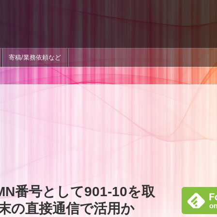
寄稿/業務依頼など
LMN番号として901-10を取
末の直接通信で活用か