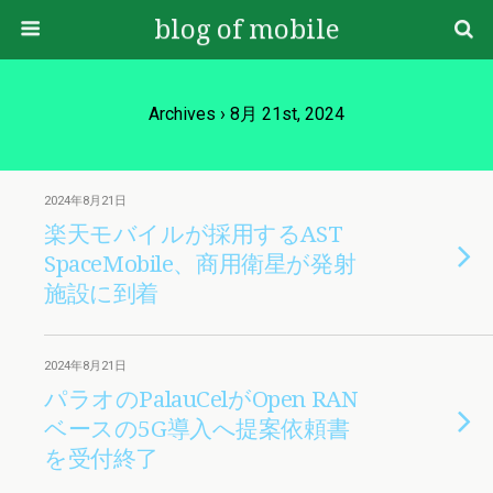
blog of mobile
Archives › 8月 21st, 2024
2024年8月21日
楽天モバイルが採用するAST
SpaceMobile、商用衛星が発射
施設に到着
2024年8月21日
パラオのPalauCelがOpen RAN
ベースの5G導入へ提案依頼書
を受付終了