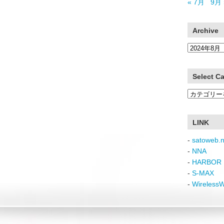
« 7月
9月 
Archive
Archive
Select C
Select
Category
LINK
-
satoweb.n
-
NNA
-
HARBOR 
-
S-MAX
-
Wireless