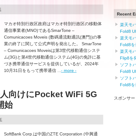
話
Recent E
マカオ特別行政区政府はマカオ特別行政区の移動体
楽天モバイ
通信事業者(MNO)であるSmarTone –
Fold8 
Comunicacoes Moveis (数碼通流動通訊(澳門))の事
楽天モバイ
業の終了に関して公式声明を発出した。 SmarTone
Fold8
– Comunicacoes Moveisは第3世代移動通信システ
楽天モバイ
ム(3G)と第4世代移動通信システム(4G)の免許に基
Flip8
づき携帯通信サービスを提供しているが、2024年
ソフトバン
10月31日をもって携帯通信 ...
- more -
Fold8 
ソフトバン
Fold8
けにPocket WiFi 5G
スポンサー
開始
TE
SoftBank Corp.は中国のZTE Corporation (中興通