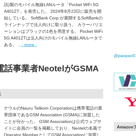
訊)製のモバイル無線LANルータ「Pocket WiFi 5G
A401ZT」を発売した。 2024年8月23日に販売を開
始している。 SoftBank Corp.が展開するSoftBankの
ラインナップで法人向けに取り扱う。 カラーバリエ
ーションはブラックの1色を用意する。 Pocket WiFi
5G A401ZTは法人向けのモバイル無線LANルータで
ある。 ...
- more -
@paopao
話事業者NeotelがGSMA
話
ナウルのNauru Telikom Corporationは携帯電話の業
界団体であるGSM Association (GSMA)に加盟した
ことが分かった。 GSM Associationは公式ウェブサ
Amazo
イトに会員の一覧を掲載しており、Neotelの名義で
Operator MemberとしてGSM Associationに加盟し