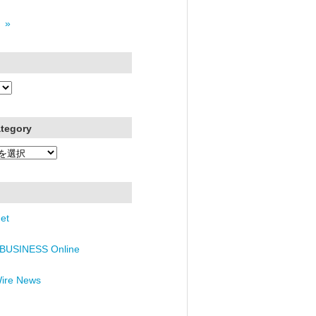
 »
ategory
et
BUSINESS Online
Wire News