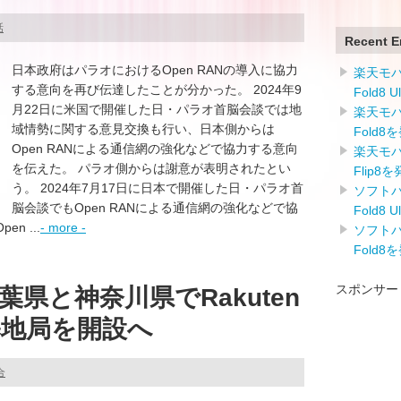
話
Recent E
日本政府はパラオにおけるOpen RANの導入に協力
楽天モバイ
する意向を再び伝達したことが分かった。 2024年9
Fold8 
月22日に米国で開催した日・パラオ首脳会談では地
楽天モバイ
域情勢に関する意見交換も行い、日本側からは
Fold8
Open RANによる通信網の強化などで協力する意向
楽天モバイ
を伝えた。 パラオ側からは謝意が表明されたとい
Flip8
う。 2024年7月17日に日本で開催した日・パラオ首
ソフトバン
脳会談でもOpen RANによる通信網の強化などで協
Fold8 
 ...
- more -
ソフトバン
Fold8
スポンサー
県と神奈川県でRakuten
地局を開設へ
合