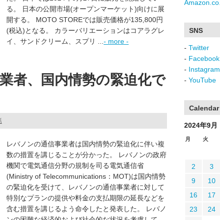
Amazon.co.
る。 日本の公開市場(オープンマーケット)向けに展
開する。 MOTO STOREでは販売価格が135,800円
(税込)となる。 カラーバリエーションはコアラグレ
SNS
イ、サンドクリーム、スプリ ...
- more -
-
Twitter
-
Facebook
-
Instagram
業者、国内情勢の緊迫化で
-
YouTube
Calendar
話
2024年9月
月
火
レバノンの通信事業者は国内情勢の緊迫化に伴い複
数の措置を講じることが分かった。 レバノンの政府
機関で電気通信分野の規制を司る電気通信省
2
3
(Ministry of Telecommunications：MOT)は国内情勢
9
10
の緊迫化を受けて、レバノンの通信事業者に対して
16
17
特別なプランの提供や料金の支払期限の延長などを
含む措置を講じるよう命令したと発表した。 レバノ
23
24
ンの困難な経済的および社会的な状況を考慮して、