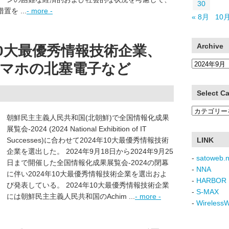
30
を ...
- more -
« 8月
10月
Archive
10大最優秀情報技術企業、
Archive
マホの北塞電子など
Select C
Select
朝鮮民主主義人民共和国(北朝鮮)で全国情報化成果
Category
展覧会-2024 (2024 National Exhibition of IT
Successes)に合わせて2024年10大最優秀情報技術
LINK
企業を選出した。 2024年9月18日から2024年9月25
-
satoweb.n
日まで開催した全国情報化成果展覧会-2024の閉幕
-
NNA
に伴い2024年10大最優秀情報技術企業を選出およ
-
HARBOR 
び発表している。 2024年10大最優秀情報技術企業
-
S-MAX
には朝鮮民主主義人民共和国のAchim ...
- more -
-
Wireless