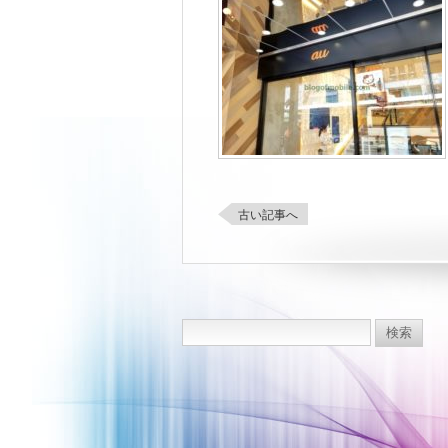
古い記事へ
検
索: