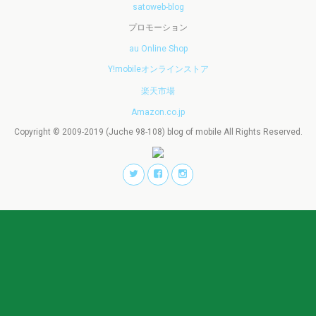
satoweb-blog
プロモーション
au Online Shop
Y!mobileオンラインストア
楽天市場
Amazon.co.jp
Copyright © 2009-2019 (Juche 98-108) blog of mobile All Rights Reserved.