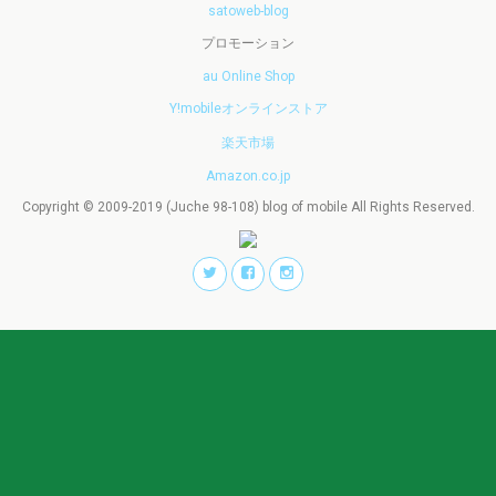
satoweb-blog
プロモーション
au Online Shop
Y!mobileオンラインストア
楽天市場
Amazon.co.jp
Copyright © 2009-2019 (Juche 98-108) blog of mobile All Rights Reserved.