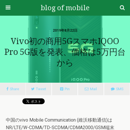
blog of mobile
2019年8月22日
Vivo初の商用5GスマホiQOO
Pro 5G版を発表、価格は5万円台
から
Share
Tweet
Pin
Mail
SMS
中国のvivo Mobile Communication (維沃移動通信)は
NR/LTE/W-CDMA/TD-SCDMA/CDMA2000/GSM端末