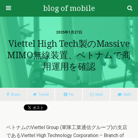
blog of mobile
2025年1月27日
Viettel High Tech製のMassive
MIMO無線装置、ベトナムで商
用運用を確認
Share
Tweet
Pin
Mail
SMS
ベトナムのViettel Group (軍隊工業通信グループ)の支店
であるViettel High Technology Corporation – Branch of