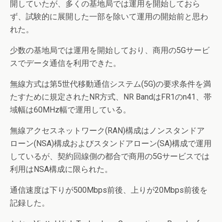
開していたが、多くの基地局では運用を開始しておら
ず、試験的に展開した一部を除いて運用の開始前と思わ
れた。
少数の基地局では運用を開始しており、商用の5Gサービ
スでデータ通信を利用できた。
無線方式は第5世代移動通信システム(5G)の要求条件を満
たすために規定されたNR方式、NR BandはFR1のn41、帯
域幅は60MHz幅で運用している。
無線アクセスネットワーク(RAN)構成はノンスタンドア
ローン(NSA)構成およびスタンドアローン(SA)構成で運用
しているが、契約回線側の都合で商用の5Gサービスでは
利用はNSA構成に限られた。
通信速度は下りが500Mbps前後、上りが20Mbps前後を
記録した。