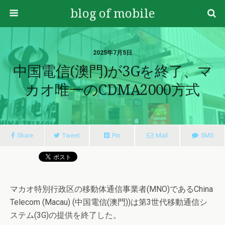
blog of mobile
2025年7月5日
中国電信(澳門)が3Gを終了、マ
カオ唯一のCDMA2000方式
Share
Tweet
Pin
Mail
SMS
マカオ特別行政区の移動体通信事業者(MNO)であるChina
Telecom (Macau) (中国電信(澳門))は第3世代移動通信シ
ステム(3G)の提供を終了した。