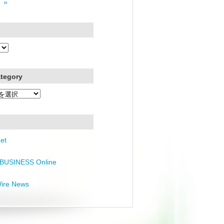
 »
ategory
et
BUSINESS Online
Wire News