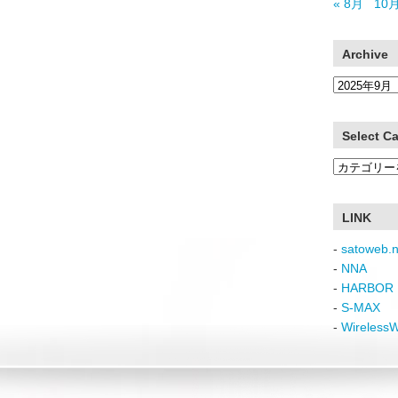
« 8月
10月
Archive
Archive
Select C
Select
Category
LINK
-
satoweb.n
-
NNA
-
HARBOR 
-
S-MAX
-
Wireless