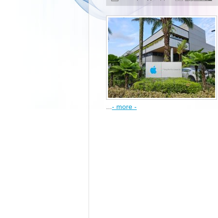
...
- more -