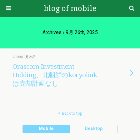
blog of mobile
Archives › 9月 26th, 2025
2025年9月26日
Orascom Investment
Holding、北朝鮮のkoryolink
は売却計画なし
Back to top
Mobile
Desktop