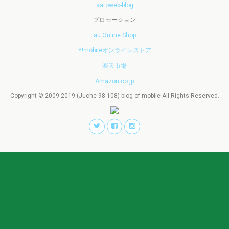
satoweb-blog
プロモーション
au Online Shop
Y!mobileオンラインストア
楽天市場
Amazon.co.jp
Copyright © 2009-2019 (Juche 98-108) blog of mobile All Rights Reserved.