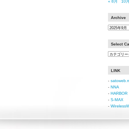
« 8月
10月
Archive
Archive
Select C
Select
Category
LINK
-
satoweb.n
-
NNA
-
HARBOR 
-
S-MAX
-
Wireless