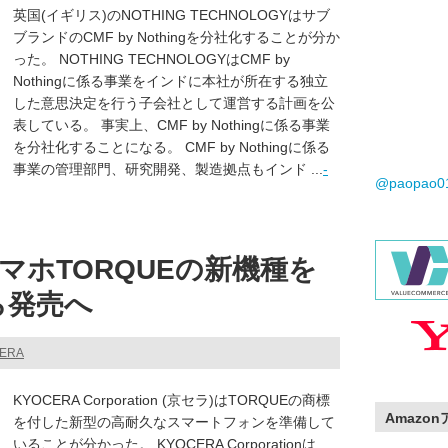
英国(イギリス)のNOTHING TECHNOLOGYはサブ
ブランドのCMF by Nothingを分社化することが分か
った。 NOTHING TECHNOLOGYはCMF by
Nothingに係る事業をインドに本社が所在する独立
した意思決定を行う子会社として運営する計画を公
表している。 事実上、CMF by Nothingに係る事業
を分社化することになる。 CMF by Nothingに係る
事業の管理部門、研究開発、製造拠点もインド ...
-
@paopao
マホTORQUEの新機種を
ら発売へ
CERA
KYOCERA Corporation (京セラ)はTORQUEの商標
Amazo
を付した新型の高耐久なスマートフォンを準備して
いることが分かった。 KYOCERA Corporationは