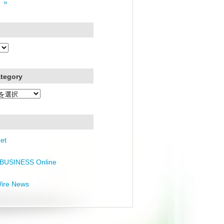
 »
ategory
et
BUSINESS Online
Wire News