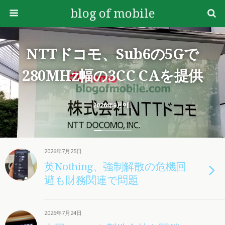
blog of mobile
NTTドコモ、Sub6の5Gで
280MHz幅の3CC CAを提供
2026年8月9日
2026年7月25日
英Nothing、強制解散の危機回
避も財務関連で問題
2026年7月24日