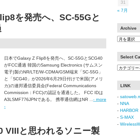
31
« 7月
Flip8を発売へ、SC-55Gと
過
Archive
Archive
Select C
日本でGalaxy Z Flip8を発売へ、SC-55GとSCG40
がFCC通過 韓国のSamsung Electronics (サムスン
Select
電子)製のNR/LTE/W-CDMA/GSM端末「SC-55G」
Category
と「SCG40」が2026年6月29日付けで米国(アメリ
カ)の連邦通信委員会(Federal Communications
LINK
Commission：FCC)の認証を通過した。 FCC IDは
-
satoweb.n
A3LSMF776JPNである。 携帯通信網はNR ...
- more
-
NNA
-
-
HARBOR 
-
S-MAX
-
Wireless
10 VIIIと思われるソニー製