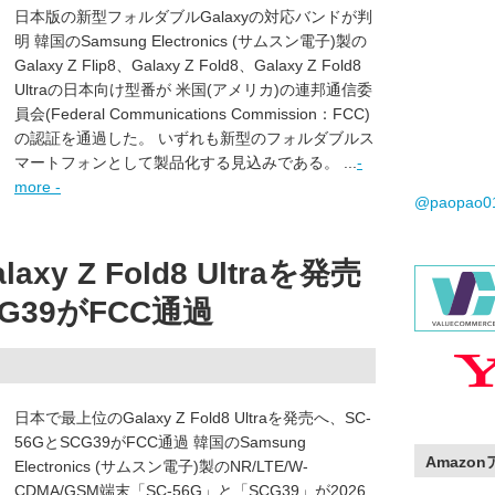
日本版の新型フォルダブルGalaxyの対応バンドが判
明 韓国のSamsung Electronics (サムスン電子)製の
Galaxy Z Flip8、Galaxy Z Fold8、Galaxy Z Fold8
Ultraの日本向け型番が 米国(アメリカ)の連邦通信委
員会(Federal Communications Commission：FCC)
の認証を通過した。 いずれも新型のフォルダブルス
マートフォンとして製品化する見込みである。 ...
-
more -
@paopao
y Z Fold8 Ultraを発売
CG39がFCC通過
日本で最上位のGalaxy Z Fold8 Ultraを発売へ、SC-
56GとSCG39がFCC通過 韓国のSamsung
Amazo
Electronics (サムスン電子)製のNR/LTE/W-
CDMA/GSM端末「SC-56G」と「SCG39」が2026