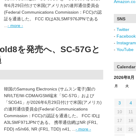
Amazon.co.
年6月29日付けで米国(アメリカ)の連邦通信委員会
(Federal Communications Commission：FCC)の認
証を通過した。 FCC IDはA3LSMF976JPNである
SNS
...
- more -
-
Twitter
-
Facebook
-
Instagram
 Fold8を発売へ、SC-57Gと
-
YouTube
過
Calendar
2026年8月
月
火
韓国のSamsung Electronics (サムスン電子)製の
NR/LTE/W-CDMA/GSM端末「SC-57G」および
「SCG41」が2026年6月29日付けで米国(アメリカ)
3
4
の連邦通信委員会(Federal Communications
10
11
Commission：FCC)の認証を通過した。 FCC IDは
17
18
A3LSMF971JPNである。 携帯通信網はNR (FR1,
FDD) n5/n66, NR (FR1, TDD) n41, ...
- more -
24
25