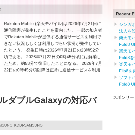
合
Recent E
Rakuten Mobile (楽天モバイル)は2026年7月21日に
シンガ
通信障害が発生したことを案内した。 一部の加入者
法人を
でRakuten Mobileが提供する通信サービスを利用で
楽天モバイ
きない状況もしくは利用しづらい状況が発生してい
Fold8 
たという。 発生日時は2026年7月21日の23時52分
楽天モバイ
頃である。 2026年7月22日の0時45分頃には解消し
Fold8
たため、約53分で復旧したことになる。 2026年7月
楽天モバイ
22日の0時45分頃以降は正常に通信サービスを利用
Flip8
ソフトバン
Fold8 
スポンサー
ダブルGalaxyの対応バ
AMSUNG
,
KDDI-SAMSUNG