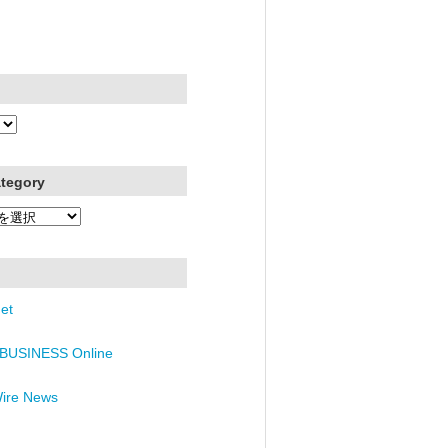
ategory
et
BUSINESS Online
Wire News