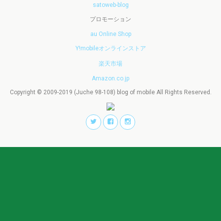
satoweb-blog
プロモーション
au Online Shop
Y!mobileオンラインストア
楽天市場
Amazon.co.jp
Copyright © 2009-2019 (Juche 98-108) blog of mobile All Rights Reserved.