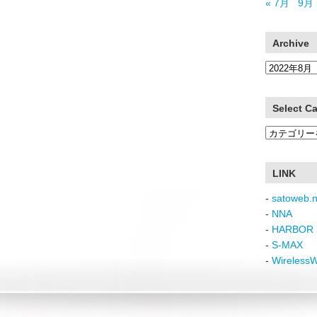
« 7月
9月 
Archive
Archive
Select C
Select
Category
LINK
-
satoweb.n
-
NNA
-
HARBOR 
-
S-MAX
-
Wireless