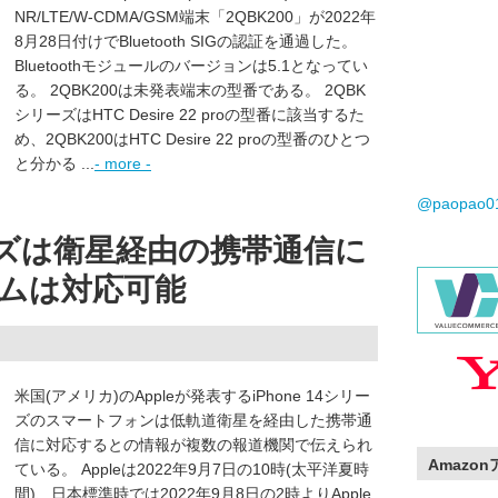
NR/LTE/W-CDMA/GSM端末「2QBK200」が2022年
8月28日付けでBluetooth SIGの認証を通過した。
Bluetoothモジュールのバージョンは5.1となってい
る。 2QBK200は未発表端末の型番である。 2QBK
シリーズはHTC Desire 22 proの型番に該当するた
め、2QBK200はHTC Desire 22 proの型番のひとつ
と分かる ...
- more -
@paopao
シリーズは衛星経由の携帯通信に
ムは対応可能
米国(アメリカ)のAppleが発表するiPhone 14シリー
ズのスマートフォンは低軌道衛星を経由した携帯通
信に対応するとの情報が複数の報道機関で伝えられ
Amazo
ている。 Appleは2022年9月7日の10時(太平洋夏時
間)、日本標準時では2022年9月8日の2時よりApple