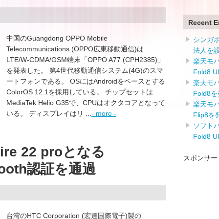
Recent E
中国のGuangdong OPPO Mobile
シンガ
Telecommunications (OPPO広東移動通信)は
法人を
LTE/W-CDMA/GSM端末「OPPO A77 (CPH2385)」
楽天モバイ
を発表した。 第4世代移動通信システム(4G)のスマ
Fold8 
ートフォンである。 OSにはAndroidをベースとする
楽天モバイ
ColorOS 12.1を採用している。 チップセットは
Fold8
MediaTek Helio G35で、CPUはオクタコアとなって
楽天モバイ
いる。 ディスプレイはリ ...
- more -
Flip8
ソフトバン
Fold8 
re 22 proとなる
スポンサー
etooth認証を通過
台湾のHTC Corporation (宏達国際電子)製の