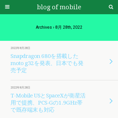
blog of mobile
Archives › 8月 28th, 2022
2022年8月28日
Snapdragon 680を搭載した
moto g32を発表、日本でも発
売予定
2022年8月28日
T-Mobile USとSpaceXが衛星活
用で提携、PCS-Gの1.9GHz帯
で既存端末も対応