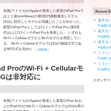
米国(アメリカ)のAppleが発表した新型のiPad Proで
Recent E
はミリ波(mmWave)の第5世代移動通信システム
楽天モバイ
(5G)に対応したモデルが消滅したことが分かった。
Fold8 
新型のiPad Proとしては11インチiPad Pro (第5世
楽天モバイ
代)および13インチiPad Proを発表した。 いずれも
Fold8
Wi-Fi + CellularモデルとWi-Fiモデルを用意してい
楽天モバイ
る。 Wi-Fi + Cellularモデルでは5Gの無線方式であ
Flip8
るNR方式を含めた ...
- more -
ソフトバン
Fold8 
ソフトバン
d ProのWi-Fi + Cellularモ
Fold8
4Gは非対応に
スポンサー
米国(アメリカ)のAppleが発表した新型のiPad Airお
よびiPad ProのWi-Fi + Cellularモデルでは5GHz帯の