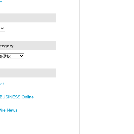
»
ategory
et
BUSINESS Online
Wire News