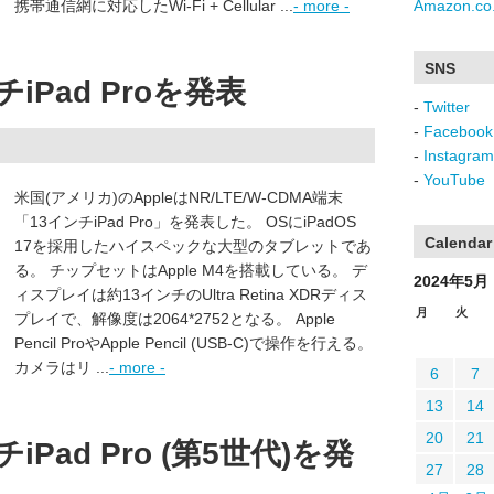
携帯通信網に対応したWi-Fi + Cellular ...
- more -
Amazon.co.
SNS
チiPad Proを発表
-
Twitter
-
Facebook
-
Instagram
-
YouTube
米国(アメリカ)のAppleはNR/LTE/W-CDMA端末
「13インチiPad Pro」を発表した。 OSにiPadOS
Calendar
17を採用したハイスペックな大型のタブレットであ
る。 チップセットはApple M4を搭載している。 デ
2024年5月
ィスプレイは約13インチのUltra Retina XDRディス
月
火
プレイで、解像度は2064*2752となる。 Apple
Pencil ProやApple Pencil (USB-C)で操作を行える。
カメラはリ ...
- more -
6
7
13
14
20
21
iPad Pro (第5世代)を発
27
28