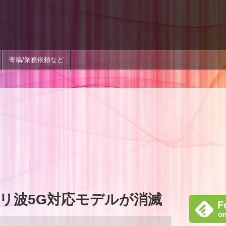
寄稿/業務依頼など
、ミリ波5G対応モデルが消滅