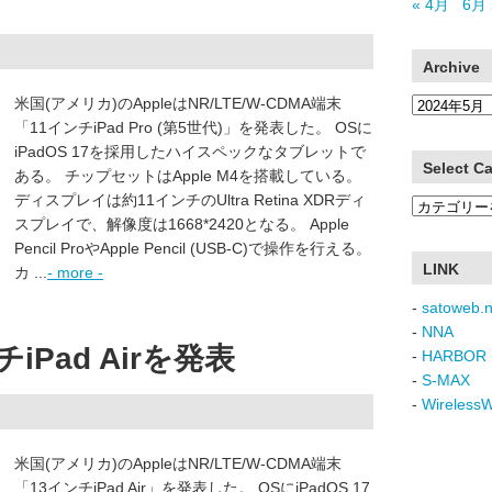
« 4月
6月 
Archive
米国(アメリカ)のAppleはNR/LTE/W-CDMA端末
Archive
「11インチiPad Pro (第5世代)」を発表した。 OSに
iPadOS 17を採用したハイスペックなタブレットで
Select C
ある。 チップセットはApple M4を搭載している。
ディスプレイは約11インチのUltra Retina XDRディ
Select
スプレイで、解像度は1668*2420となる。 Apple
Category
Pencil ProやApple Pencil (USB-C)で操作を行える。
LINK
カ ...
- more -
-
satoweb.n
-
NNA
チiPad Airを発表
-
HARBOR 
-
S-MAX
-
Wireless
米国(アメリカ)のAppleはNR/LTE/W-CDMA端末
「13インチiPad Air」を発表した。 OSにiPadOS 17