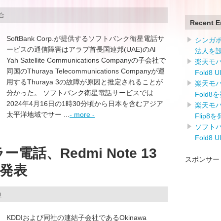
総合
Recent E
SoftBank Corp.が提供するソフトバンク衛星電話サ
シンガ
ービスの通信障害はアラブ首長国連邦(UAE)のAl
法人を
Yah Satellite Communications Companyの子会社で
楽天モバイ
同国のThuraya Telecommunications Companyが運
Fold8 
用するThuraya 3の故障が原因と推定されることが
楽天モバイ
分かった。 ソフトバンク衛星電話サービスでは
Fold8
2024年4月16日の1時30分頃から日本を含むアジア
楽天モバイ
太平洋地域でサー ...
- more -
Flip8
ソフトバン
Fold8 
電話、Redmi Note 13
スポンサー
)を発表
i
KDDIおよび同社の連結子会社であるOkinawa