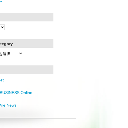
»
ategory
et
BUSINESS Online
Wire News