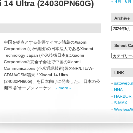
4 Ultra (24030PN60G)
« 4月
6月 
Archive
Archive
中国を拠点とする英領ケイマン諸島のXiaomi
Select C
Corporation (小米集団)の日本法人であるXiaomi
Technology Japan (小米技術日本)はXiaomi
Select
Corporationの完全子会社で中国のXiaomi
Category
Communications (小米通訊技術)製のNR/LTE/W-
LINK
CDMA/GSM端末「Xiaomi 14 Ultra
(24030PN60G)」を日本向けに発表した。 日本の公
-
satoweb.n
開市場(オープンマーケッ ...
- more -
-
NNA
-
HARBOR 
-
S-MAX
-
Wireless