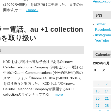
Amazon.co.
(24040RA98R)」を日本向けに発表した。 日本の公
開市場(オー ...
- more -
SNS
-
Twitter
話、au +1 collection
-
Facebook
-
Instagram
ltraを取り扱い
-
YouTube
i
Calendar
KDDIおよび同社の連結子会社であるOkinawa
2024年5月
Cellular Telephone Company (沖縄セルラー電話)は
月
火
中国のXiaomi Communications (小米通訊技術)製の
スマートフォン「Xiaomi 14 Ultra (24030PN60G)」
を取り扱うと案内した。 KDDIおよびOkinawa
6
7
Cellular Telephone Companyが展開するau +1
13
14
collectionのラインナップでXi ...
- more -
20
21
27
28