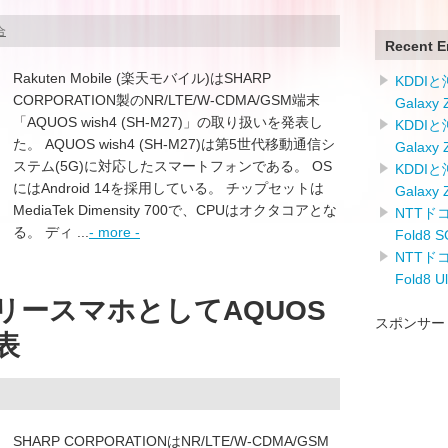
合
Recent E
Rakuten Mobile (楽天モバイル)はSHARP
KDDI
CORPORATION製のNR/LTE/W-CDMA/GSM端末
Galaxy
「AQUOS wish4 (SH-M27)」の取り扱いを発表し
KDDI
た。 AQUOS wish4 (SH-M27)は第5世代移動通信シ
Galaxy
ステム(5G)に対応したスマートフォンである。 OS
KDDI
にはAndroid 14を採用している。 チップセットは
Galaxy
MediaTek Dimensity 700で、CPUはオクタコアとな
NTTドコ
る。 ディ ...
- more -
Fold8
NTTドコ
Fold8 
リースマホとしてAQUOS
スポンサー
発表
SHARP CORPORATIONはNR/LTE/W-CDMA/GSM