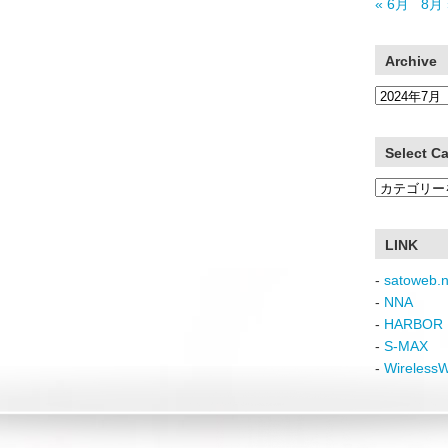
« 6月
8月 
Archive
Archive
Select C
Select
Category
LINK
-
satoweb.n
-
NNA
-
HARBOR 
-
S-MAX
-
Wireless