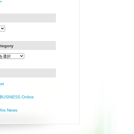
»
ategory
et
BUSINESS Online
Wire News