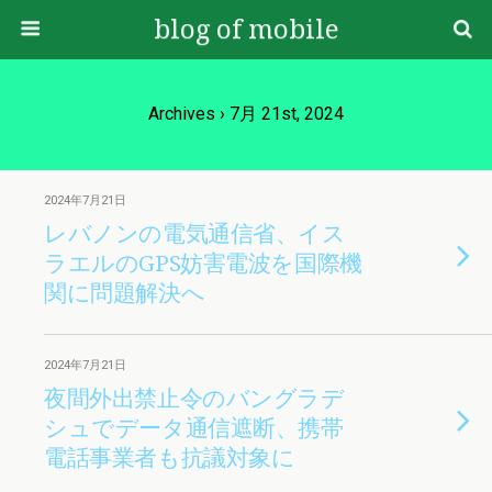
blog of mobile
Archives › 7月 21st, 2024
2024年7月21日
レバノンの電気通信省、イス
ラエルのGPS妨害電波を国際機
関に問題解決へ
2024年7月21日
夜間外出禁止令のバングラデ
シュでデータ通信遮断、携帯
電話事業者も抗議対象に