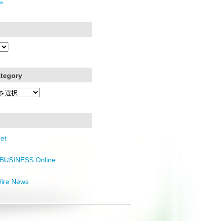
»
ategory
et
BUSINESS Online
Wire News