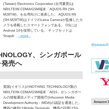
(Taiwan) Electronics Corporation (台湾夏普)は
NR/LTE/W-CDMA/GSM端末「AQUOS R9 (SH-
M28TW)」を台湾向けに発表した。 AQUOS R9
(SH-M28TW)はドイツのLeica Cameraが監修したカ
メラを搭載したスマートフォンである。 OSには
Android 14を採用している。 チップセットは
Snapdr ...
- more -
@paopao
ECHNOLOGY、シンガポール
1を発売へ
英国(イギリス)のNOTHING TECHNOLOGY製の
NR/LTE/W-CDMA/GSM端末「A015」がシンガポー
ルの情報通信メディア開発庁(Infocomm Media
Amazo
Development Authority：IMDA)の認証を通過した。
機器の種別はMobile Terminals、機器の説明は5G