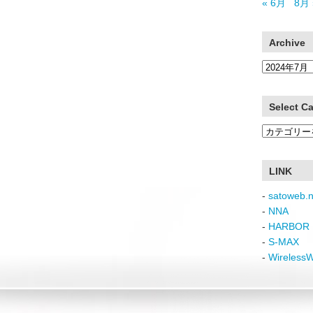
« 6月
8月 
Archive
Archive
Select C
Select
Category
LINK
-
satoweb.n
-
NNA
-
HARBOR 
-
S-MAX
-
Wireless