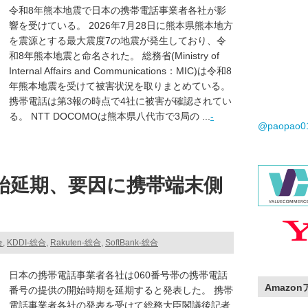
令和8年熊本地震で日本の携帯電話事業者各社が影
響を受けている。 2026年7月28日に熊本県熊本地方
を震源とする最大震度7の地震が発生しており、令
和8年熊本地震と命名された。 総務省(Ministry of
Internal Affairs and Communications：MIC)は令和8
年熊本地震を受けて被害状況を取りまとめている。
携帯電話は第3報の時点で4社に被害が確認されてい
る。 NTT DOCOMOは熊本県八代市で3局の ...
-
@paopao
開始延期、要因に携帯端末側
合
,
KDDI-総合
,
Rakuten-総合
,
SoftBank-総合
日本の携帯電話事業者各社は060番号帯の携帯電話
Amazo
番号の提供の開始時期を延期すると発表した。 携帯
電話事業者各社の発表を受けて総務大臣閣議後記者