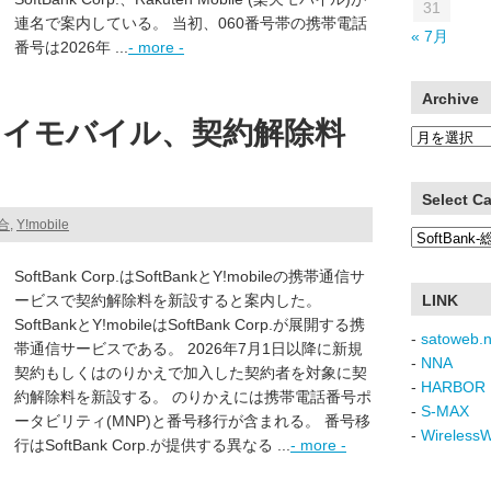
31
連名で案内している。 当初、060番号帯の携帯電話
« 7月
番号は2026年 ...
- more -
Archive
イモバイル、契約解除料
Archive
Select C
総合
,
Y!mobile
Select
Category
SoftBank Corp.はSoftBankとY!mobileの携帯通信サ
ービスで契約解除料を新設すると案内した。
LINK
SoftBankとY!mobileはSoftBank Corp.が展開する携
-
satoweb.n
帯通信サービスである。 2026年7月1日以降に新規
-
NNA
契約もしくはのりかえで加入した契約者を対象に契
-
HARBOR 
約解除料を新設する。 のりかえには携帯電話番号ポ
-
S-MAX
ータビリティ(MNP)と番号移行が含まれる。 番号移
-
Wireless
行はSoftBank Corp.が提供する異なる ...
- more -