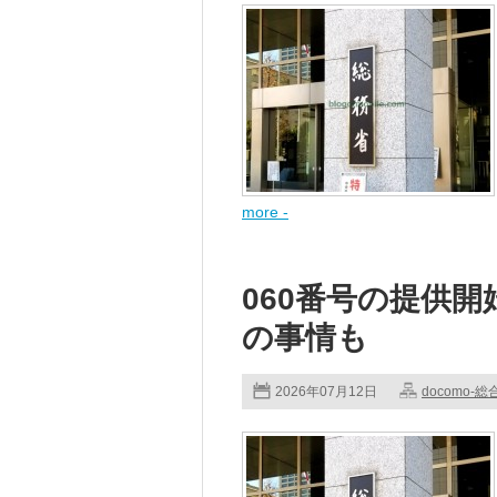
more -
060番号の提供
の事情も
2026年07月12日
docomo-総