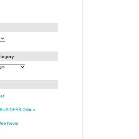
ategory
et
BUSINESS Online
Wire News