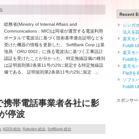
総合
Recent E
総務省(Ministry of Internal Affairs and
シンガ
Communications：MIC)は同省が運営する電波利用
法人を
ポータルで電波法に基づく技術基準適合証明などを
楽天モバイ
受けた機器の情報を更新した。 SoftBank Corp.は基
Fold8 
地局「ORU 0002」に係る電波法に基づく工事設計
楽天モバイ
認証を受けたことが分かった。 特定無線設備の種別
Fold8
は証明規則第2条第11号の29に規定する特定無線設
楽天モバイ
備である。 証明規則第2条第11号の29に規定 ...
-
Flip8
ソフトバン
Fold8 
スポンサー
で携帯電話事業者各社に影
が停波
合
,
KDDI-総合
,
Rakuten-総合
,
SoftBank-総合