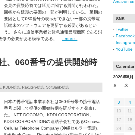
Amazon.co.
会見の質疑応答では延期に関する質問が行われた。
回答から延期の要因の一部が判明している。 延期の
要因として060番号の表示ができない一部の携帯電
SNS
話端末のソフトウェアを更新する必要があるとい
-
Twitter
う。 さらに通信事業者と緊急通報受理機関である消
-
Facebook
修の必要がある模様である。 ...
- more -
-
Instagram
-
YouTube
社、060番号の提供開始時
Calendar
2026年8月
月
火
合
,
KDDI-総合
,
Rakuten-総合
,
SoftBank-総合
日本の携帯電話事業者各社は060番号帯の携帯電話
3
4
番号に関して提供の開始時期を延期すると発表し
10
11
た。 NTT DOCOMO、KDDI CORPORATION、
17
18
KDDI CORPORATIONの連結子会社であるOkinawa
Cellular Telephone Company (沖縄セルラー電話)、
24
25
SoftBank Corp.、Rakuten Mobile (楽天モバイル)が