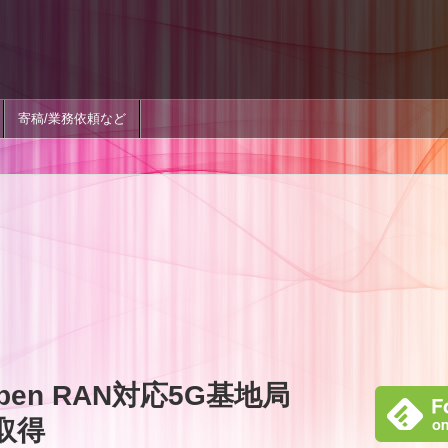
寄稿/業務依頼など
en RAN対応5G基地局
適取得