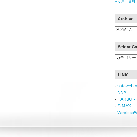
« 6月
8月 
Archive
Archive
Select C
Select
Category
LINK
-
satoweb.n
-
NNA
-
HARBOR 
-
S-MAX
-
Wireless