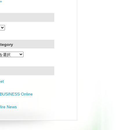
»
ategory
et
BUSINESS Online
Wire News