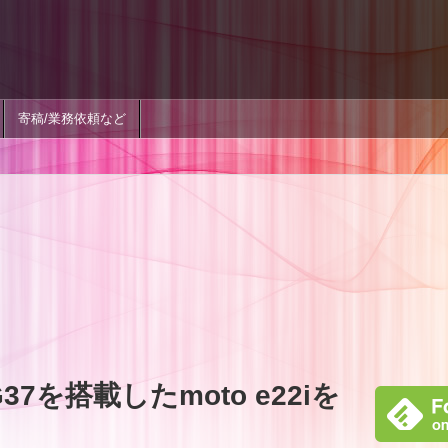
寄稿/業務依頼など
o G37を搭載したmoto e22iを