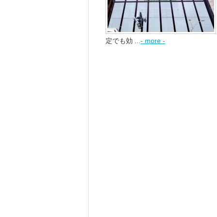
定でも効 ...
- more -