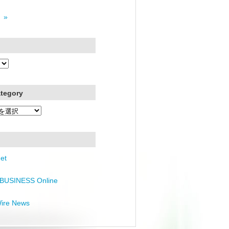
 »
ategory
et
BUSINESS Online
Wire News