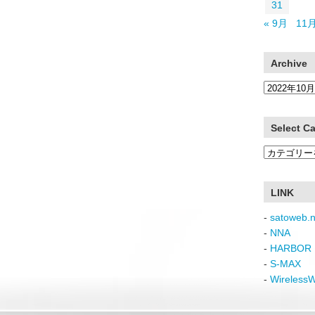
31
« 9月
11月
Archive
Archive
Select C
Select
Category
LINK
-
satoweb.n
-
NNA
-
HARBOR 
-
S-MAX
-
Wireless