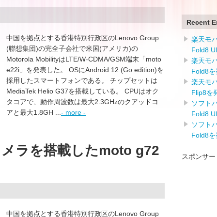
Recent E
中国を拠点とする香港特別行政区のLenovo Group
楽天モバイ
(聯想集団)の完全子会社で米国(アメリカ)の
Fold8 
Motorola MobilityはLTE/W-CDMA/GSM端末「moto
楽天モバイ
e22i」を発表した。 OSにAndroid 12 (Go edition)を
Fold8
採用したスマートフォンである。 チップセットは
楽天モバイ
MediaTek Helio G37を搭載している。 CPUはオク
Flip8
タコアで、動作周波数は最大2.3GHzのクアッドコ
ソフトバン
アと最大1.8GH ...
- more -
Fold8 
ソフトバン
Fold8
メラを搭載したmoto g72
スポンサー
中国を拠点とする香港特別行政区のLenovo Group