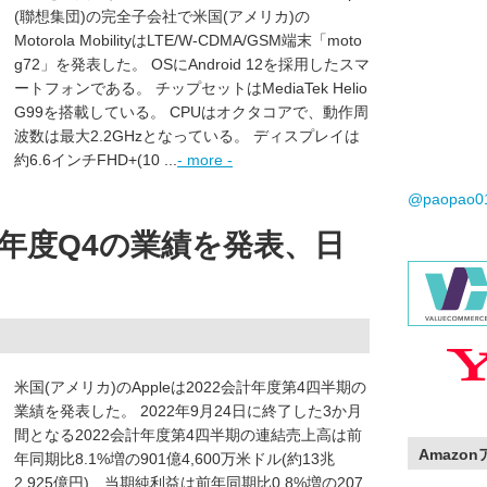
(聯想集団)の完全子会社で米国(アメリカ)の
Motorola MobilityはLTE/W-CDMA/GSM端末「moto
g72」を発表した。 OSにAndroid 12を採用したスマ
ートフォンである。 チップセットはMediaTek Helio
G99を搭載している。 CPUはオクタコアで、動作周
波数は最大2.2GHzとなっている。 ディスプレイは
約6.6インチFHD+(10 ...
- more -
@paopao
会計年度Q4の業績を発表、日
米国(アメリカ)のAppleは2022会計年度第4四半期の
業績を発表した。 2022年9月24日に終了した3か月
間となる2022会計年度第4四半期の連結売上高は前
Amazo
年同期比8.1%増の901億4,600万米ドル(約13兆
2,925億円)、当期純利益は前年同期比0.8%増の207